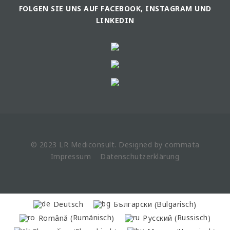
FOLGEN SIE UNS AUF FACEBOOK, INSTAGRAM UND
LINKEDIN
© 2023 LR
Mediconsult
. Designed by
commata
Impressum
Datenschutzerklärung
Bulgarisch
Deutsch
Български
(
)
Rumänisch
Russisch
Română
Русский
(
)
(
)