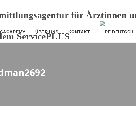
CACADEMY
ÜBER UNS
KONTAKT
DEUTSCH
rodman2692