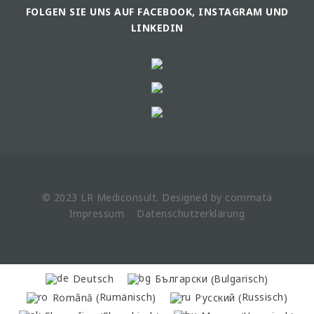
FOLGEN SIE UNS AUF FACEBOOK, INSTAGRAM UND
LINKEDIN
© 2023 LR
Mediconsult
. Designed by
commata
Impressum
Datenschutzerklärung
Bulgarisch
Deutsch
Български
(
)
Rumänisch
Russisch
Română
Русский
(
)
(
)