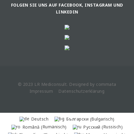
FOLGEN SIE UNS AUF FACEBOOK, INSTAGRAM UND
LINKEDIN
© 2023 LR
Mediconsult
. Designed by
commata
Impressum
Datenschutzerklärung
Bulgarisch
Deutsch
Български
(
)
Rumänisch
Russisch
Română
Русский
(
)
(
)