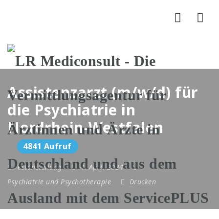
Nav
Assistenzarzt (m/w/d) für
die Psychiatrie in
Nordrhein-Westfalen
4841 Aufruf
Festanstellung
4. April 2024
Psychiatrie und Psychotherapie
Drucken