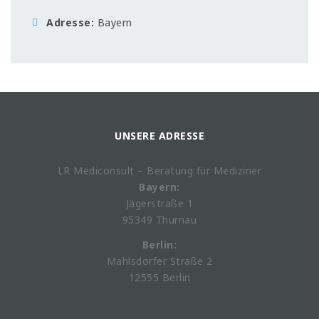
Adresse
Bayern
UNSERE ADRESSE
LR Mediconsult – Beratung für Mediziner
Bayern:
Jägerstraße 1
95349 Thurnau
Berlin:
Mahlsdorfer Straße 2
12555 Berlin