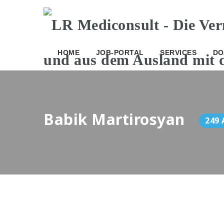
HOME
JOB-PORTAL
SERVICES
DO
Babik Martirosyan
249 