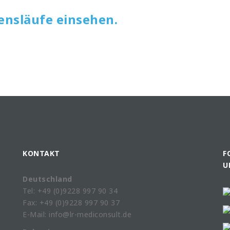
ensläufe einsehen.
KONTAKT
F
U
Deutschland
Tel: +49 (0)9228 997 90 34
Fax: +49 (0)9228 997 90 37
E-Mail: info@lr-mediconsult.de