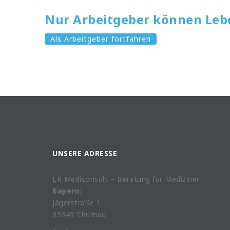
Nur Arbeitgeber können Leb
Als Arbeitgeber fortfahren
UNSERE ADRESSE
LR Mediconsult – Beratung für Mediziner
Bayern:
Jägerstraße 1
95349 Thurnau