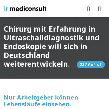
Nav
Chirurg mit Erfahrung in
Ultraschalldiagnostik und
Endoskopie will sich in
Deutschland
weiterentwickeln.
237 Aufruf
Nur Arbeitgeber können
Lebensläufe einsehen.