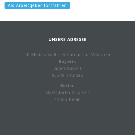
Als Arbeitgeber fortfahren
UNSERE ADRESSE
LR Mediconsult – Beratung für Mediziner
Bayern:
Jägerstraße 1
95349 Thurnau
Berlin:
Mahlsdorfer Straße 2
12555 Berlin